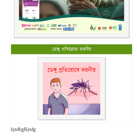
ডেঙ্গু প্রতিরোধে করণীয়
hjsdbgfkjsdg