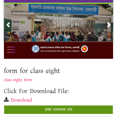
Skip
to
content
Previous
Nex
form for class eight
class eight form
Click For Download File:
Download
রাজা প্রমথনাথ রায়