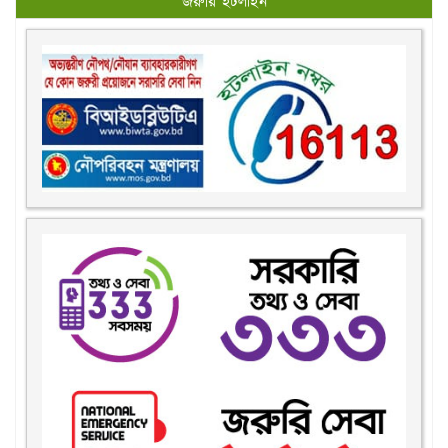
জরুরি হটলাইন