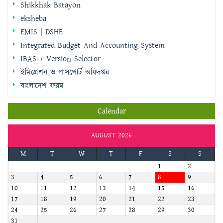
Shikkhak Batayon
eksheba
EMIS | DSHE
Integrated Budget And Accounting System
IBAS++ Version Selector
ইমিগ্রেশন ও পাসপোর্ট অধিদপ্তর
বাংলাদেশ ফরম
Calendar
AUGUST 2026
M
T
W
T
F
S
S
1
2
3
4
5
6
7
8
9
10
11
12
13
14
15
16
17
18
19
20
21
22
23
24
25
26
27
28
29
30
31