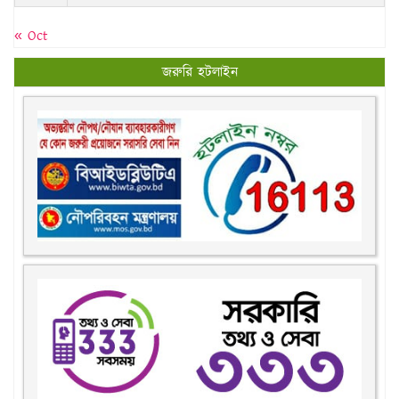
« Oct
জরুরি হটলাইন