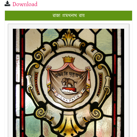
Download
রাজা প্রমথনাথ রায়