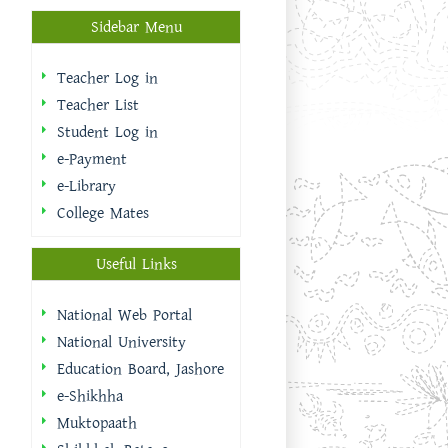
Sidebar Menu
Teacher Log in
Teacher List
Student Log in
e-Payment
e-Library
College Mates
Useful Links
National Web Portal
National University
Education Board, Jashore
e-Shikhha
Muktopaath