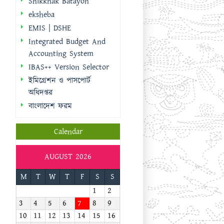
Shikkhak Batayon
eksheba
EMIS | DSHE
Integrated Budget And
Accounting System
IBAS++ Version Selector
ইমিগ্রেশন ও পাসপোর্ট
অধিদপ্তর
বাংলাদেশ ফরম
Calendar
AUGUST 2026
M
T
W
T
F
S
S
1
2
3
4
5
6
7
8
9
10
11
12
13
14
15
16