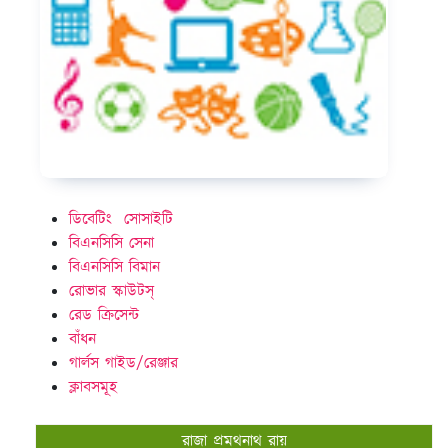
ডিবেটিং সোসাইটি
বিএনসিসি সেনা
বিএনসিসি বিমান
রোভার স্কাউটস্
রেড ক্রিসেন্ট
বাঁধন
গার্লস গাইড/রেঞ্জার
ক্লাবসমূহ
রাজা প্রমথনাথ রায়