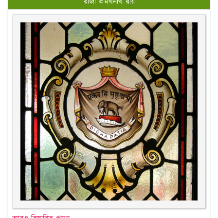
রাজা প্রমথনাথ রায়