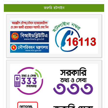
জরুরি হটলাইন